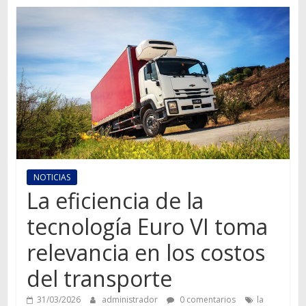
Autos,
camiones,
motos,
información
del
mundo
del
transporte
NOTICIAS
La eficiencia de la
tecnología Euro VI toma
relevancia en los costos
del transporte
31/03/2026
administrador
0 comentarios
la