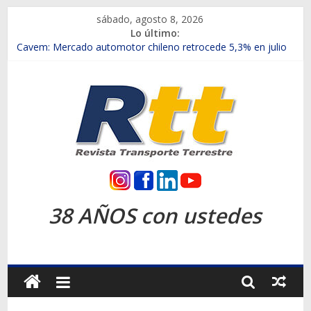
Saltar
sábado, agosto 8, 2026
al
Lo último:
contenido
Chile es el primer mercado internacional en lanzar la nueva
Maxus T70
Cavem: Mercado automotor chileno retrocede 5,3% en julio
Salfa suma vehículos electrificados de Chevrolet en el Biobío
Samex amplía su red con nuevas sucursales en Rancagua y
Copiapó
SINOTRUK Pick-ups presentó la recién estrenada Bolden en
la Expo Compras Públicas 2026
Rtt
Revista
38 AÑOS con ustedes
Transporte
Terrestre