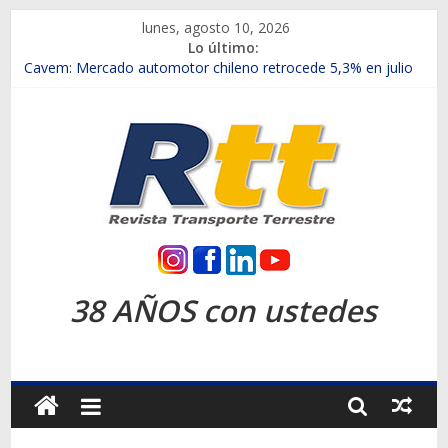
Saltar
lunes, agosto 10, 2026
al
Lo último:
contenido
Chile es el primer mercado internacional en lanzar la nueva
Maxus T70
Cavem: Mercado automotor chileno retrocede 5,3% en julio
Salfa suma vehículos electrificados de Chevrolet en el Biobío
Samex amplía su red con nuevas sucursales en Rancagua y
Copiapó
SINOTRUK Pick-ups presentó la recién estrenada Bolden en
la Expo Compras Públicas 2026
Rtt
Revista
38 AÑOS con ustedes
Transporte
Terrestre