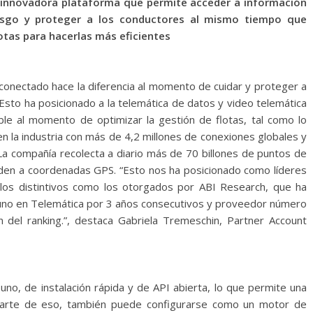
sta innovadora plataforma que permite acceder a información
riesgo y proteger a los conductores al mismo tiempo que
lotas para hacerlas más eficientes
 conectado hace la diferencia al momento de cuidar y proteger a
 Esto ha posicionado a la telemática de datos y video telemática
ble al momento de optimizar la gestión de flotas, tal como lo
l en la industria con más de 4,2 millones de conexiones globales y
a compañía recolecta a diario más de 70 billones de puntos de
den a coordenadas GPS. “Esto nos ha posicionado como líderes
llos distintivos como los otorgados por ABI Research, que ha
no en Telemática por 3 años consecutivos y proveedor número
 del ranking.”, destaca Gabriela Tremeschin, Partner Account
no, de instalación rápida y de API abierta, lo que permite una
A parte de eso, también puede configurarse como un motor de