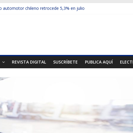
 automotor chileno retrocede 5,3% en julio
ulos electrificados de Chevrolet en el Biobío
u red con nuevas sucursales en Rancagua y Copiapó
ps presentó la recién estrenada Bolden en la Expo Compras Públic
mer mercado internacional en lanzar la nueva Maxus T70
T
REVISTA DIGITAL
SUSCRÍBETE
PUBLICA AQUÍ
ELECT