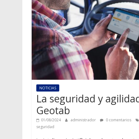
NOTICIAS
La seguridad y agilida
Geotab
01/08/2024
administrador
0 comentarios
seguridad