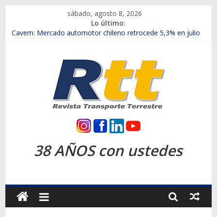
Saltar
sábado, agosto 8, 2026
al
Lo último:
contenido
Chile es el primer mercado internacional en lanzar la nueva
Maxus T70
Cavem: Mercado automotor chileno retrocede 5,3% en julio
Salfa suma vehículos electrificados de Chevrolet en el Biobío
Samex amplía su red con nuevas sucursales en Rancagua y
Copiapó
SINOTRUK Pick-ups presentó la recién estrenada Bolden en
la Expo Compras Públicas 2026
Rtt
Revista
38 AÑOS con ustedes
Transporte
Terrestre