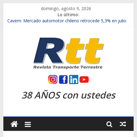
Saltar
domingo, agosto 9, 2026
al
Lo último:
contenido
Chile es el primer mercado internacional en lanzar la nueva
Maxus T70
Cavem: Mercado automotor chileno retrocede 5,3% en julio
Salfa suma vehículos electrificados de Chevrolet en el Biobío
Samex amplía su red con nuevas sucursales en Rancagua y
Copiapó
SINOTRUK Pick-ups presentó la recién estrenada Bolden en
la Expo Compras Públicas 2026
Rtt
Revista
38 AÑOS con ustedes
Transporte
Terrestre