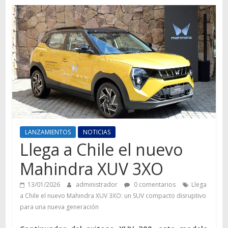
Autos,
camiones,
motos,
información
del
mundo
del
transporte
LANZAMIENTOS
NOTICIAS
Llega a Chile el nuevo
Mahindra XUV 3XO
13/01/2026
administrador
0 comentarios
Llega
a Chile el nuevo Mahindra XUV 3XO: un SUV compacto disruptivo
para una nueva generación