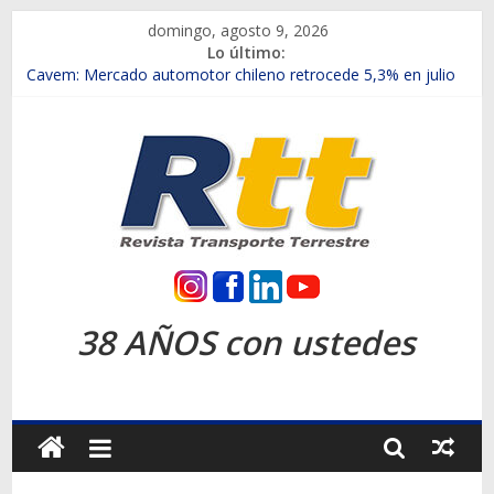
Saltar
domingo, agosto 9, 2026
al
Lo último:
contenido
Chile es el primer mercado internacional en lanzar la nueva
Maxus T70
Cavem: Mercado automotor chileno retrocede 5,3% en julio
Salfa suma vehículos electrificados de Chevrolet en el Biobío
Samex amplía su red con nuevas sucursales en Rancagua y
Copiapó
SINOTRUK Pick-ups presentó la recién estrenada Bolden en
la Expo Compras Públicas 2026
Rtt
Revista
38 AÑOS con ustedes
Transporte
Terrestre