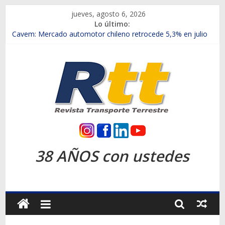
Saltar
jueves, agosto 6, 2026
al
Lo último:
contenido
Chile es el primer mercado internacional en lanzar la nueva
Maxus T70
Cavem: Mercado automotor chileno retrocede 5,3% en julio
Salfa suma vehículos electrificados de Chevrolet en el Biobío
Samex amplía su red con nuevas sucursales en Rancagua y
Copiapó
SINOTRUK Pick-ups presentó la recién estrenada Bolden en
la Expo Compras Públicas 2026
Rtt
Revista
38 AÑOS con ustedes
Transporte
Terrestre