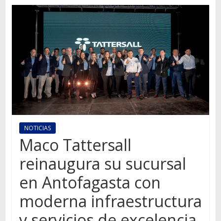
Autos,
camiones,
motos,
información
del
mundo
del
transporte
NOTICIAS
Maco Tattersall
reinaugura su sucursal
en Antofagasta con
moderna infraestructura
y servicios de excelencia