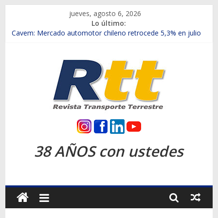
Saltar
jueves, agosto 6, 2026
al
Lo último:
contenido
Chile es el primer mercado internacional en lanzar la nueva
Maxus T70
Cavem: Mercado automotor chileno retrocede 5,3% en julio
Salfa suma vehículos electrificados de Chevrolet en el Biobío
Samex amplía su red con nuevas sucursales en Rancagua y
Copiapó
SINOTRUK Pick-ups presentó la recién estrenada Bolden en
la Expo Compras Públicas 2026
Rtt
Revista
38 AÑOS con ustedes
Transporte
Terrestre