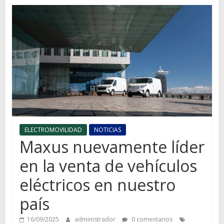
Autos,
camiones,
motos,
información
del
mundo
del
transporte
ELECTROMOVILIDAD
NOTICIAS
Maxus nuevamente líder
en la venta de vehículos
eléctricos en nuestro
país
16/09/2025
administrador
0 comentarios