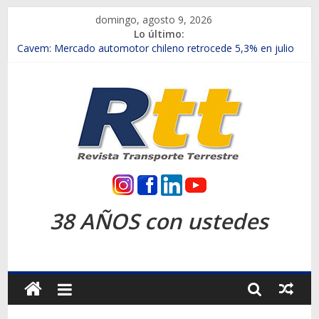
Saltar
domingo, agosto 9, 2026
al
Lo último:
contenido
Chile es el primer mercado internacional en lanzar la nueva
Maxus T70
Cavem: Mercado automotor chileno retrocede 5,3% en julio
Salfa suma vehículos electrificados de Chevrolet en el Biobío
Samex amplía su red con nuevas sucursales en Rancagua y
Copiapó
SINOTRUK Pick-ups presentó la recién estrenada Bolden en
la Expo Compras Públicas 2026
Rtt
Revista
38 AÑOS con ustedes
Transporte
Terrestre