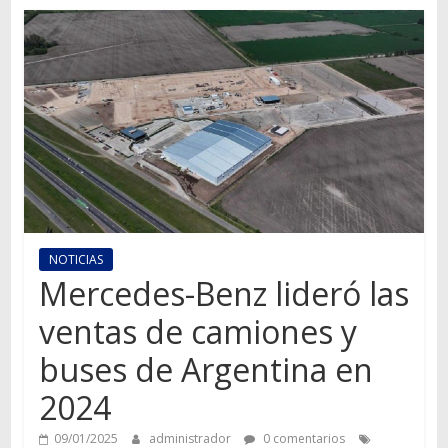
Autos,
camiones,
motos,
información
del
mundo
del
transporte
NOTICIAS
Mercedes-Benz lideró las
ventas de camiones y
buses de Argentina en
2024
09/01/2025
administrador
0 comentarios