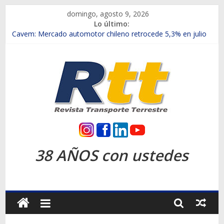
Saltar
domingo, agosto 9, 2026
al
Lo último:
contenido
Chile es el primer mercado internacional en lanzar la nueva
Maxus T70
Cavem: Mercado automotor chileno retrocede 5,3% en julio
Salfa suma vehículos electrificados de Chevrolet en el Biobío
Samex amplía su red con nuevas sucursales en Rancagua y
Copiapó
SINOTRUK Pick-ups presentó la recién estrenada Bolden en
la Expo Compras Públicas 2026
Rtt
Revista
38 AÑOS con ustedes
Transporte
Terrestre