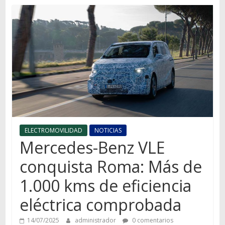
Autos,
camiones,
motos,
información
del
mundo
del
transporte
ELECTROMOVILIDAD
NOTICIAS
Mercedes-Benz VLE
conquista Roma: Más de
1.000 kms de eficiencia
eléctrica comprobada
14/07/2025
administrador
0 comentarios