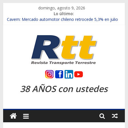
Saltar
domingo, agosto 9, 2026
al
Lo último:
contenido
Chile es el primer mercado internacional en lanzar la nueva
Maxus T70
Cavem: Mercado automotor chileno retrocede 5,3% en julio
Salfa suma vehículos electrificados de Chevrolet en el Biobío
Samex amplía su red con nuevas sucursales en Rancagua y
Copiapó
SINOTRUK Pick-ups presentó la recién estrenada Bolden en
la Expo Compras Públicas 2026
Rtt
Revista
38 AÑOS con ustedes
Transporte
Terrestre