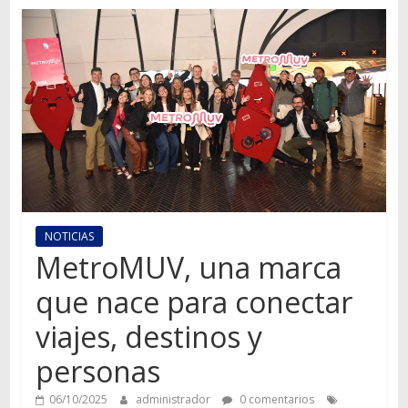
Autos,
camiones,
motos,
información
del
mundo
del
transporte
NOTICIAS
MetroMUV, una marca
que nace para conectar
viajes, destinos y
personas
06/10/2025
administrador
0 comentarios