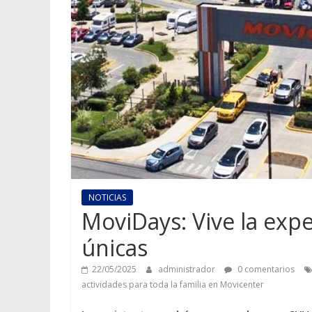
NOTICIAS
MoviDays: Vive la expe
únicas
22/05/2025
administrador
0 comentarios
actividades para toda la familia en Movicenter