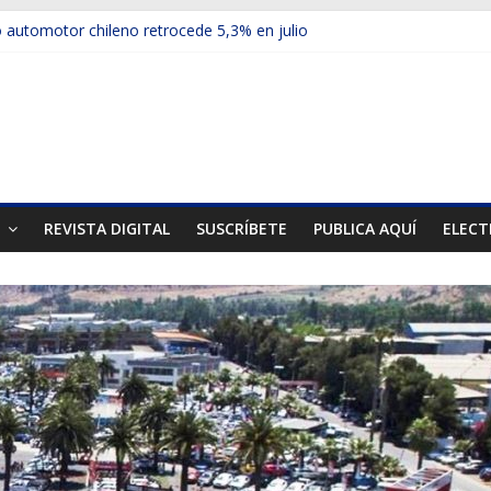
automotor chileno retrocede 5,3% en julio
ulos electrificados de Chevrolet en el Biobío
 red con nuevas sucursales en Rancagua y Copiapó
ps presentó la recién estrenada Bolden en la Expo Compras Pública
er mercado internacional en lanzar la nueva Maxus T70
T
REVISTA DIGITAL
SUSCRÍBETE
PUBLICA AQUÍ
ELECT