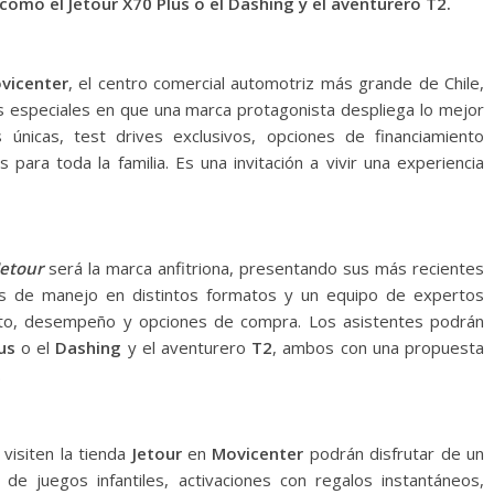
omo el Jetour X70 Plus o el Dashing y el aventurero T2.
vicenter
, el centro comercial automotriz más grande de Chile,
ías especiales en que una marca protagonista despliega lo mejor
 únicas, test drives exclusivos, opciones de financiamiento
 para toda la familia. Es una invitación a vivir una experiencia
Jetour
será la marca anfitriona, presentando sus más recientes
bas de manejo en distintos formatos y un equipo de expertos
nto, desempeño y opciones de compra. Los asistentes podrán
us
o el
Dashing
y el aventurero
T2
, ambos con una propuesta
.
visiten la tienda
Jetour
en
Movicenter
podrán disfrutar de un
de juegos infantiles, activaciones con regalos instantáneos,