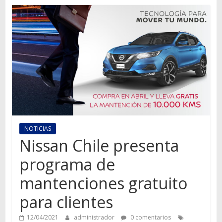
Autos,
camiones,
motos,
información
del
mundo
del
transporte
NOTICIAS
Nissan Chile presenta
programa de
mantenciones gratuito
para clientes
12/04/2021
administrador
0 comentarios