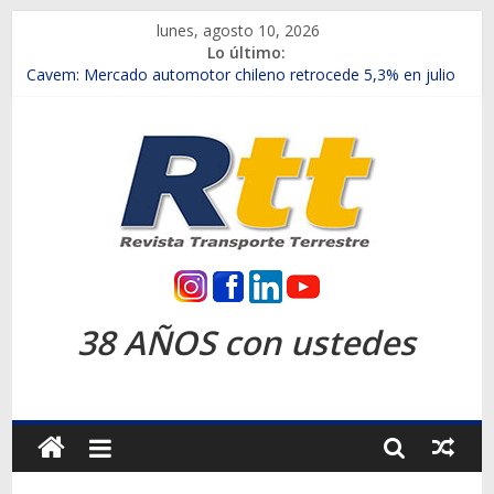
Saltar
lunes, agosto 10, 2026
al
Lo último:
contenido
Chile es el primer mercado internacional en lanzar la nueva
Maxus T70
Cavem: Mercado automotor chileno retrocede 5,3% en julio
Salfa suma vehículos electrificados de Chevrolet en el Biobío
Samex amplía su red con nuevas sucursales en Rancagua y
Copiapó
SINOTRUK Pick-ups presentó la recién estrenada Bolden en
la Expo Compras Públicas 2026
Rtt
Revista
38 AÑOS con ustedes
Transporte
Terrestre