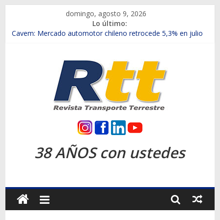
Saltar
domingo, agosto 9, 2026
al
Lo último:
contenido
Chile es el primer mercado internacional en lanzar la nueva
Maxus T70
Cavem: Mercado automotor chileno retrocede 5,3% en julio
Salfa suma vehículos electrificados de Chevrolet en el Biobío
Samex amplía su red con nuevas sucursales en Rancagua y
Copiapó
SINOTRUK Pick-ups presentó la recién estrenada Bolden en
la Expo Compras Públicas 2026
Rtt
Revista
38 AÑOS con ustedes
Transporte
Terrestre