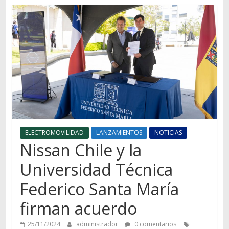
Autos,
camiones,
motos,
información
del
mundo
del
transporte
ELECTROMOVILIDAD
LANZAMIENTOS
NOTICIAS
Nissan Chile y la
Universidad Técnica
Federico Santa María
firman acuerdo
25/11/2024
administrador
0 comentarios