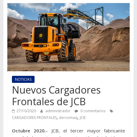
Autos,
camiones,
motos,
información
del
mundo
del
transporte
NOTICIAS
Nuevos Cargadores
Frontales de JCB
27/10/2020
administrador
0 comentarios
,
,
CARGADORES FRONTALES
dercomaq
JCB
Octubre 2020.-
JCB, el tercer mayor fabricante