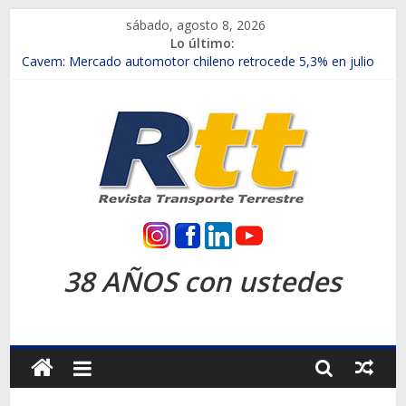
Saltar
sábado, agosto 8, 2026
al
Lo último:
contenido
Chile es el primer mercado internacional en lanzar la nueva
Maxus T70
Cavem: Mercado automotor chileno retrocede 5,3% en julio
Salfa suma vehículos electrificados de Chevrolet en el Biobío
Samex amplía su red con nuevas sucursales en Rancagua y
Copiapó
SINOTRUK Pick-ups presentó la recién estrenada Bolden en
la Expo Compras Públicas 2026
Rtt
Revista
38 AÑOS con ustedes
Transporte
Terrestre