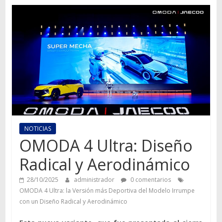
Autos,
camiones,
motos,
información
del
mundo
del
transporte
NOTICIAS
OMODA 4 Ultra: Diseño
Radical y Aerodinámico
28/10/2025
administrador
0 comentarios
OMODA 4 Ultra: la Versión más Deportiva del Modelo Irrumpe
con un Diseño Radical y Aerodinámico