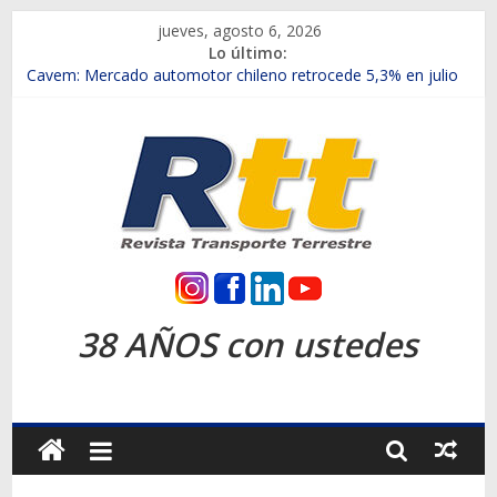
Saltar
jueves, agosto 6, 2026
al
Lo último:
contenido
Chile es el primer mercado internacional en lanzar la nueva
Maxus T70
Cavem: Mercado automotor chileno retrocede 5,3% en julio
Salfa suma vehículos electrificados de Chevrolet en el Biobío
Samex amplía su red con nuevas sucursales en Rancagua y
Copiapó
SINOTRUK Pick-ups presentó la recién estrenada Bolden en
la Expo Compras Públicas 2026
Rtt
Revista
38 AÑOS con ustedes
Transporte
Terrestre