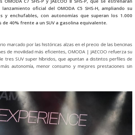
vos OMODA C7 SHS-P y JAECOO 8 SHS-P, que se estrenarán
l lanzamiento oficial del OMODA C5 SHS-H, ampliando su
les y enchufables, con autonomías que superan los 1.000
 de 40% frente a un SUV a gasolina equivalente.
rio marcado por las históricas alzas en el precio de las bencinas
iones de movilidad más eficientes, OMODA | JAECOO refuerza su
 de tres SUV super híbridos, que apuntan a distintos perfiles de
er más autonomía, menor consumo y mejores prestaciones sin