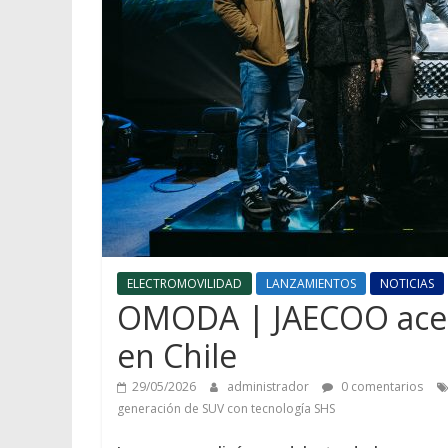
ELECTROMOVILIDAD
LANZAMIENTOS
NOTICIAS
OMODA | JAECOO aceler
en Chile
29/05/2026
administrador
0 comentarios
generación de SUV con tecnología SHS