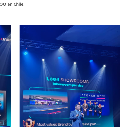
OO en Chile
.