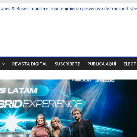
ones & Buses impulsa el mantenimiento preventivo de transportista
a la productividad en la minería y la construcción con camiones de e
sforma la gestión de neumáticos en la gran minería
muestran otra cara de la minería
el Mes de la Minería en el país
T
REVISTA DIGITAL
SUSCRÍBETE
PUBLICA AQUÍ
ELECT