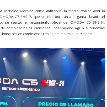
a androide Mornine como anfitriona, la marca realizó ayer la
OMODA C7 SHS-P, que se incorporarán a la gama durante el
o, se realizó el lanzamiento oficial del OMODA C5 SHS-H,
s de combinar bajas emisiones, desempeño ágil y autonomías
kilómetros en condiciones reales de uso en nuestro país.