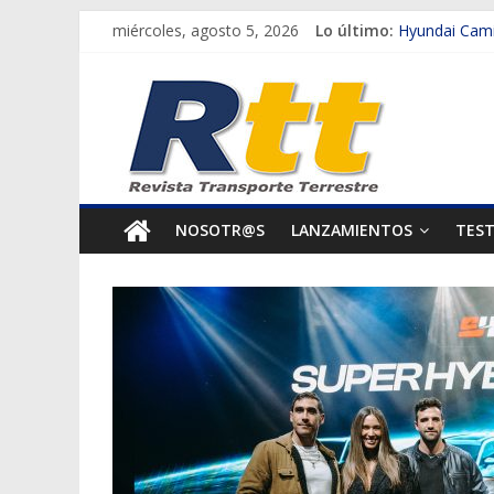
Saltar
miércoles, agosto 5, 2026
Lo último:
Hyundai Cami
al
Scania impuls
Rtt
contenido
Michelin tran
Mujeres que 
Revista
Así se vivirá 
Transporte
NOSOTR@S
LANZAMIENTOS
TES
Terrestre
Autos,
camiones,
motos,
información
del
mundo
del
transporte