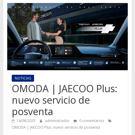
Autos,
camiones,
motos,
información
del
mundo
del
transporte
NOTICIAS
OMODA | JAECOO Plus:
nuevo servicio de
posventa
14/08/2025
administrador
0 comentarios
OMODA | JAECOO Plus: nuevo servicio de posventa