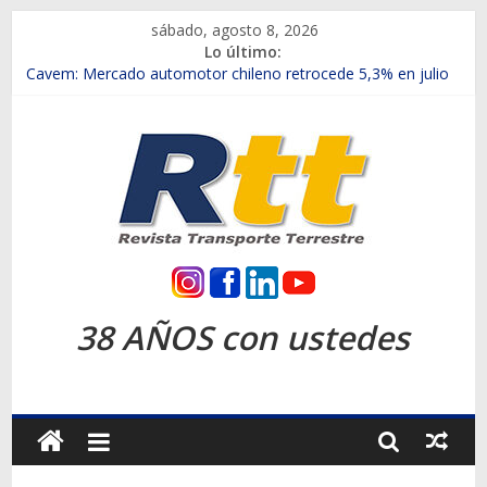
Saltar
sábado, agosto 8, 2026
al
Lo último:
contenido
Chile es el primer mercado internacional en lanzar la nueva
Maxus T70
Cavem: Mercado automotor chileno retrocede 5,3% en julio
Salfa suma vehículos electrificados de Chevrolet en el Biobío
Samex amplía su red con nuevas sucursales en Rancagua y
Copiapó
SINOTRUK Pick-ups presentó la recién estrenada Bolden en
la Expo Compras Públicas 2026
Rtt
Revista
38 AÑOS con ustedes
Transporte
Terrestre