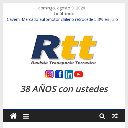
Saltar
domingo, agosto 9, 2026
al
Lo último:
contenido
Chile es el primer mercado internacional en lanzar la nueva
Maxus T70
Cavem: Mercado automotor chileno retrocede 5,3% en julio
Salfa suma vehículos electrificados de Chevrolet en el Biobío
Samex amplía su red con nuevas sucursales en Rancagua y
Copiapó
SINOTRUK Pick-ups presentó la recién estrenada Bolden en
la Expo Compras Públicas 2026
Rtt
Revista
38 AÑOS con ustedes
Transporte
Terrestre