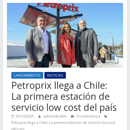
Autos,
camiones,
motos,
información
del
mundo
del
transporte
LANZAMIENTOS
NOTICIAS
Petroprix llega a Chile:
La primera estación de
servicio low cost del país
02/10/2025
administrador
0 comentarios
Petroprix llega a Chile: La primera estación de servicio low cost
del país