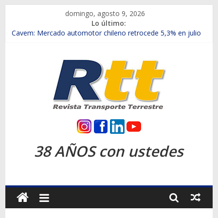
Saltar
domingo, agosto 9, 2026
al
Lo último:
contenido
Chile es el primer mercado internacional en lanzar la nueva
Maxus T70
Cavem: Mercado automotor chileno retrocede 5,3% en julio
Salfa suma vehículos electrificados de Chevrolet en el Biobío
Samex amplía su red con nuevas sucursales en Rancagua y
Copiapó
SINOTRUK Pick-ups presentó la recién estrenada Bolden en
la Expo Compras Públicas 2026
Rtt
Revista
38 AÑOS con ustedes
Transporte
Terrestre