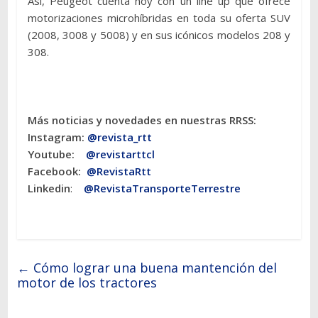
Así, Peugeot cuenta hoy con un line up que ofrece
motorizaciones microhíbridas en toda su oferta SUV
(2008, 3008 y 5008) y en sus icónicos modelos 208 y
308.
Más noticias y novedades en nuestras RRSS:
Instagram:
@revista_rtt
Youtube:
@revistarttcl
Facebook:
@RevistaRtt
Linkedin
:
@RevistaTransporteTerrestre
←
Cómo lograr una buena mantención del
motor de los tractores