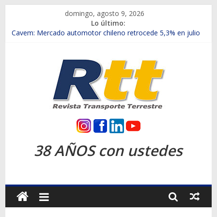
Saltar
domingo, agosto 9, 2026
al
Lo último:
contenido
Chile es el primer mercado internacional en lanzar la nueva
Maxus T70
Cavem: Mercado automotor chileno retrocede 5,3% en julio
Salfa suma vehículos electrificados de Chevrolet en el Biobío
Samex amplía su red con nuevas sucursales en Rancagua y
Copiapó
SINOTRUK Pick-ups presentó la recién estrenada Bolden en
la Expo Compras Públicas 2026
Rtt
Revista
38 AÑOS con ustedes
Transporte
Terrestre