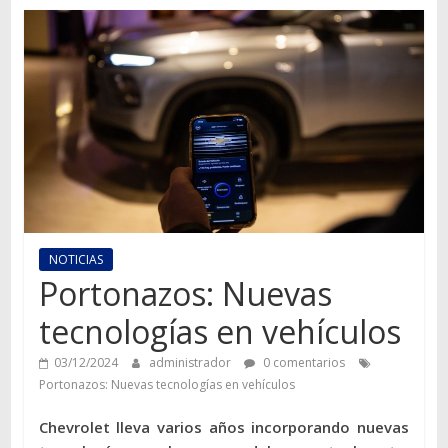
Autos,
camiones,
motos,
información
del
mundo
del
transporte
NOTICIAS
Portonazos: Nuevas
tecnologías en vehículos
03/12/2024
administrador
0 comentarios
Portonazos: Nuevas tecnologías en vehículos
Chevrolet lleva varios años incorporando nuevas