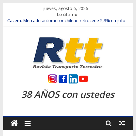
Saltar
jueves, agosto 6, 2026
al
Lo último:
contenido
Chile es el primer mercado internacional en lanzar la nueva
Maxus T70
Cavem: Mercado automotor chileno retrocede 5,3% en julio
Salfa suma vehículos electrificados de Chevrolet en el Biobío
Samex amplía su red con nuevas sucursales en Rancagua y
Copiapó
SINOTRUK Pick-ups presentó la recién estrenada Bolden en
la Expo Compras Públicas 2026
Rtt
Revista
38 AÑOS con ustedes
Transporte
Terrestre