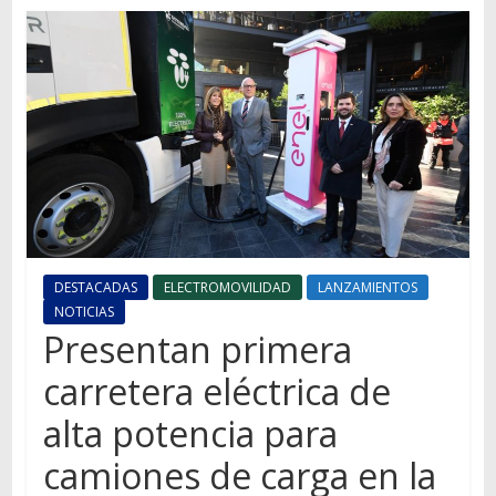
Autos,
camiones,
motos,
información
del
mundo
del
transporte
DESTACADAS
ELECTROMOVILIDAD
LANZAMIENTOS
NOTICIAS
Presentan primera
carretera eléctrica de
alta potencia para
camiones de carga en la