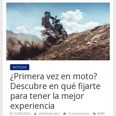
Autos,
camiones,
motos,
información
del
mundo
del
transporte
NOTICIAS
¿Primera vez en moto?
Descubre en qué fijarte
para tener la mejor
experiencia
02/05/2023
administrador
0 comentarios
BMW