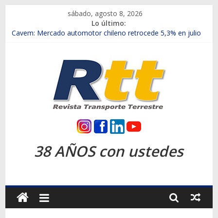
Saltar
sábado, agosto 8, 2026
al
Lo último:
contenido
Chile es el primer mercado internacional en lanzar la nueva
Maxus T70
Cavem: Mercado automotor chileno retrocede 5,3% en julio
Salfa suma vehículos electrificados de Chevrolet en el Biobío
Samex amplía su red con nuevas sucursales en Rancagua y
Copiapó
SINOTRUK Pick-ups presentó la recién estrenada Bolden en
la Expo Compras Públicas 2026
Rtt
Revista
38 AÑOS con ustedes
Transporte
Terrestre