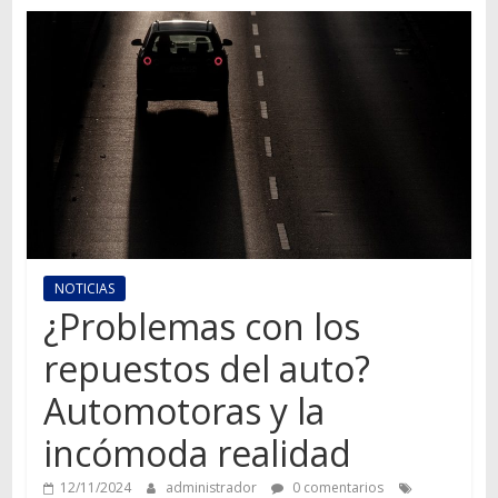
Autos,
camiones,
motos,
información
del
mundo
del
transporte
NOTICIAS
¿Problemas con los
repuestos del auto?
Automotoras y la
incómoda realidad
12/11/2024
administrador
0 comentarios