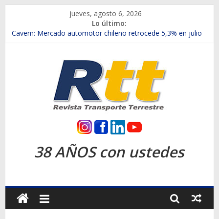
Saltar
jueves, agosto 6, 2026
al
Lo último:
contenido
Chile es el primer mercado internacional en lanzar la nueva
Maxus T70
Cavem: Mercado automotor chileno retrocede 5,3% en julio
Salfa suma vehículos electrificados de Chevrolet en el Biobío
Samex amplía su red con nuevas sucursales en Rancagua y
Copiapó
SINOTRUK Pick-ups presentó la recién estrenada Bolden en
la Expo Compras Públicas 2026
Rtt
Revista
38 AÑOS con ustedes
Transporte
Terrestre