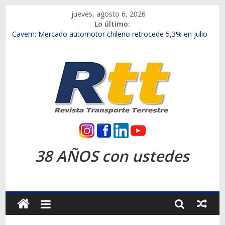
Saltar
jueves, agosto 6, 2026
al
Lo último:
contenido
Chile es el primer mercado internacional en lanzar la nueva
Maxus T70
Cavem: Mercado automotor chileno retrocede 5,3% en julio
Salfa suma vehículos electrificados de Chevrolet en el Biobío
Samex amplía su red con nuevas sucursales en Rancagua y
Copiapó
SINOTRUK Pick-ups presentó la recién estrenada Bolden en
la Expo Compras Públicas 2026
Rtt
Revista
38 AÑOS con ustedes
Transporte
Terrestre