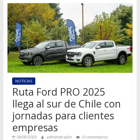
Autos,
camiones,
motos,
información
del
mundo
del
transporte
NOTICIAS
Ruta Ford PRO 2025
llega al sur de Chile con
jornadas para clientes
empresas
06/05/2025
administrador
0 comentarios