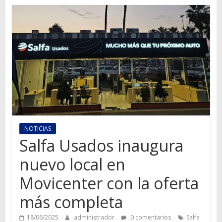
Autos,
camiones,
motos,
información
del
mundo
del
transporte
NOTICIAS
Salfa Usados inaugura
nuevo local en
Movicenter con la oferta
más completa
18/06/2025
administrador
0 comentarios
Salfa