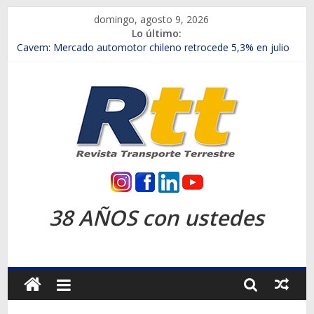
Saltar
domingo, agosto 9, 2026
al
Lo último:
contenido
Chile es el primer mercado internacional en lanzar la nueva
Maxus T70
Cavem: Mercado automotor chileno retrocede 5,3% en julio
Salfa suma vehículos electrificados de Chevrolet en el Biobío
Samex amplía su red con nuevas sucursales en Rancagua y
Copiapó
SINOTRUK Pick-ups presentó la recién estrenada Bolden en
la Expo Compras Públicas 2026
Rtt
Revista
38 AÑOS con ustedes
Transporte
Terrestre