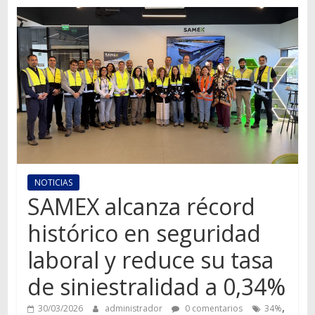
Autos,
camiones,
motos,
información
del
mundo
del
transporte
NOTICIAS
SAMEX alcanza récord
histórico en seguridad
laboral y reduce su tasa
de siniestralidad a 0,34%
,
30/03/2026
administrador
0 comentarios
34%