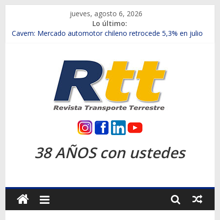
Saltar
jueves, agosto 6, 2026
al
Lo último:
contenido
Chile es el primer mercado internacional en lanzar la nueva
Maxus T70
Cavem: Mercado automotor chileno retrocede 5,3% en julio
Salfa suma vehículos electrificados de Chevrolet en el Biobío
Samex amplía su red con nuevas sucursales en Rancagua y
Copiapó
SINOTRUK Pick-ups presentó la recién estrenada Bolden en
la Expo Compras Públicas 2026
Rtt
Revista
38 AÑOS con ustedes
Transporte
Terrestre