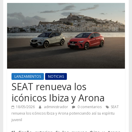
Autos,
camiones,
motos,
información
del
mundo
del
transporte
LANZAMIENTOS
NOTICIAS
SEAT renueva los
icónicos Ibiza y Arona
18/05/2026
administrador
0 comentarios
SEAT
renueva los icónicos Ibiza y Arona potenciando así su espíritu
juvenil