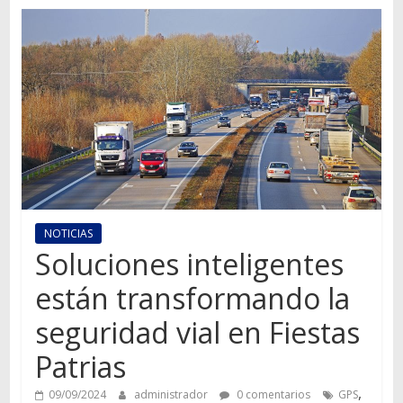
Autos,
camiones,
motos,
información
del
mundo
del
transporte
NOTICIAS
Soluciones inteligentes
están transformando la
seguridad vial en Fiestas
Patrias
,
09/09/2024
administrador
0 comentarios
GPS