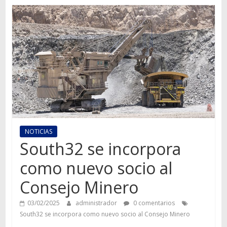
Autos,
camiones,
motos,
información
del
mundo
del
transporte
NOTICIAS
South32 se incorpora
como nuevo socio al
Consejo Minero
03/02/2025
administrador
0 comentarios
South32 se incorpora como nuevo socio al Consejo Minero