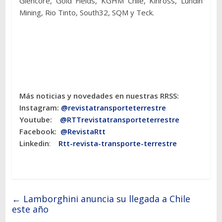
Glencore, Gold Fields, KGHM Chile, Kinross, Lundin
Mining, Rio Tinto, South32, SQM y Teck.
Más noticias y novedades en nuestras RRSS:
Instagram:
@revistatransporteterres
tre
Youtube:
@RTTrevistatransporteterrestre
Facebook:
@RevistaRtt
Linkedin
:
Rtt-revista-transporte-terrestre
←
Lamborghini anuncia su llegada a Chile
este año