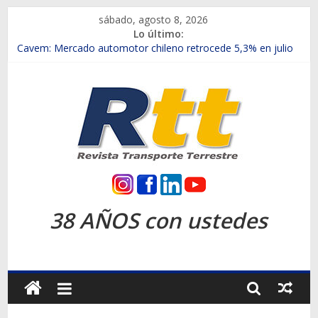
Saltar
sábado, agosto 8, 2026
al
Lo último:
contenido
Chile es el primer mercado internacional en lanzar la nueva
Maxus T70
Cavem: Mercado automotor chileno retrocede 5,3% en julio
Salfa suma vehículos electrificados de Chevrolet en el Biobío
Samex amplía su red con nuevas sucursales en Rancagua y
Copiapó
SINOTRUK Pick-ups presentó la recién estrenada Bolden en
la Expo Compras Públicas 2026
Rtt
Revista
38 AÑOS con ustedes
Transporte
Terrestre