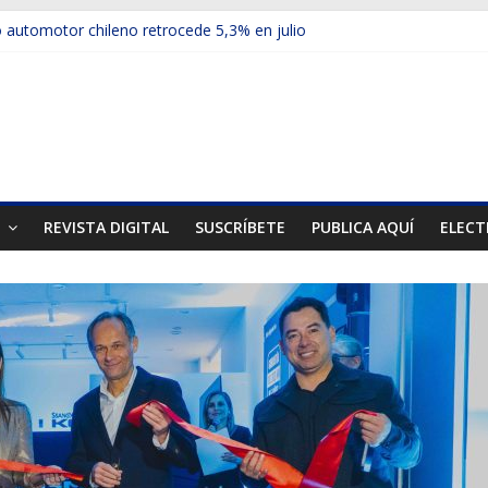
automotor chileno retrocede 5,3% en julio
ulos electrificados de Chevrolet en el Biobío
 red con nuevas sucursales en Rancagua y Copiapó
ps presentó la recién estrenada Bolden en la Expo Compras Pública
er mercado internacional en lanzar la nueva Maxus T70
T
REVISTA DIGITAL
SUSCRÍBETE
PUBLICA AQUÍ
ELECT