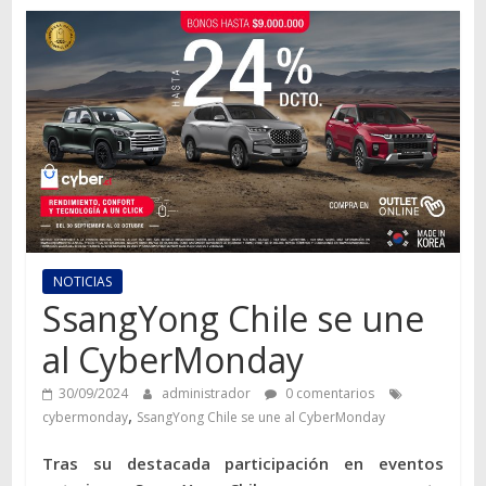
Autos,
camiones,
motos,
información
del
mundo
del
transporte
NOTICIAS
SsangYong Chile se une
al CyberMonday
30/09/2024
administrador
0 comentarios
,
cybermonday
SsangYong Chile se une al CyberMonday
Tras su destacada participación en eventos