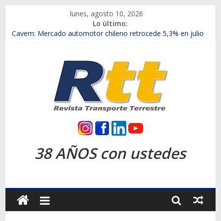
Saltar
lunes, agosto 10, 2026
al
Lo último:
contenido
Chile es el primer mercado internacional en lanzar la nueva
Maxus T70
Cavem: Mercado automotor chileno retrocede 5,3% en julio
Salfa suma vehículos electrificados de Chevrolet en el Biobío
Samex amplía su red con nuevas sucursales en Rancagua y
Copiapó
SINOTRUK Pick-ups presentó la recién estrenada Bolden en
la Expo Compras Públicas 2026
Rtt
Revista
38 AÑOS con ustedes
Transporte
Terrestre