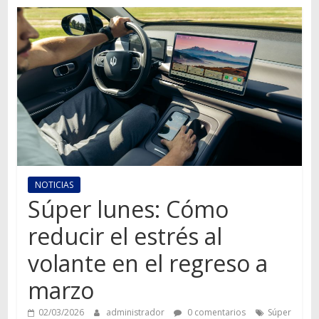
Autos,
camiones,
motos,
información
del
mundo
del
transporte
NOTICIAS
Súper lunes: Cómo
reducir el estrés al
volante en el regreso a
marzo
02/03/2026
administrador
0 comentarios
Súper