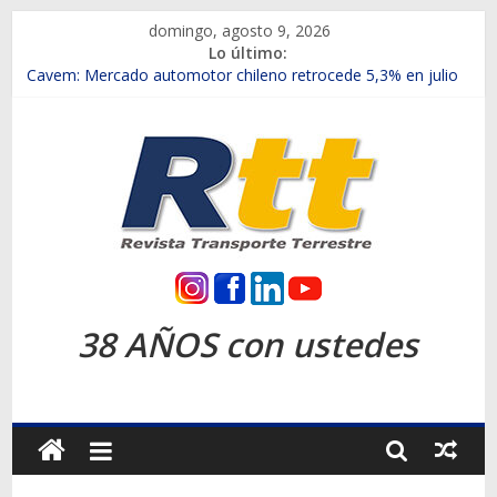
Saltar
domingo, agosto 9, 2026
al
Lo último:
contenido
Chile es el primer mercado internacional en lanzar la nueva
Maxus T70
Cavem: Mercado automotor chileno retrocede 5,3% en julio
Salfa suma vehículos electrificados de Chevrolet en el Biobío
Samex amplía su red con nuevas sucursales en Rancagua y
Copiapó
SINOTRUK Pick-ups presentó la recién estrenada Bolden en
la Expo Compras Públicas 2026
Rtt
Revista
38 AÑOS con ustedes
Transporte
Terrestre