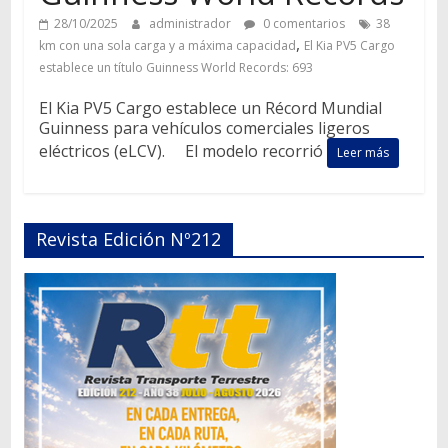
28/10/2025
administrador
0 comentarios
38
,
km con una sola carga y a máxima capacidad
El Kia PV5 Cargo
establece un título Guinness World Records: 693
El Kia PV5 Cargo establece un Récord Mundial
Guinness para vehículos comerciales ligeros
eléctricos (eLCV). El modelo recorrió
Leer más
Revista Edición Nº212