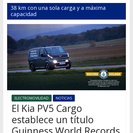
Autos,
38 km con una sola carga y a máxima
camiones,
capacidad
motos,
información
del
mundo
del
transporte
ELECTROMOVILIDAD
NOTICIAS
El Kia PV5 Cargo
establece un título
Guinness World Records