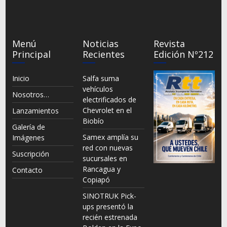
Menú
Noticias
Revista
Principal
Recientes
Edición Nº212
Inicio
Salfa suma
vehículos
Nosotros…
electrificados de
Chevrolet en el
Lanzamientos
Biobío
Galería de
Samex amplía su
Imágenes
red con nuevas
Suscripción
sucursales en
Rancagua y
Contacto
Copiapó
SINOTRUK Pick-
ups presentó la
recién estrenada