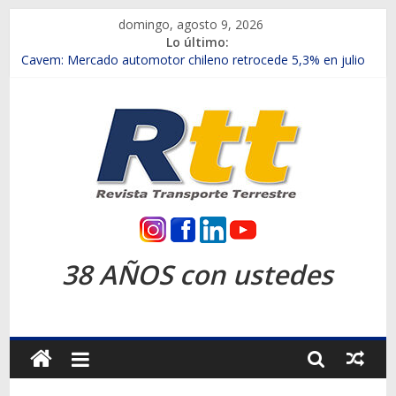
Saltar
domingo, agosto 9, 2026
al
Lo último:
contenido
Chile es el primer mercado internacional en lanzar la nueva
Maxus T70
Cavem: Mercado automotor chileno retrocede 5,3% en julio
Salfa suma vehículos electrificados de Chevrolet en el Biobío
Samex amplía su red con nuevas sucursales en Rancagua y
Copiapó
SINOTRUK Pick-ups presentó la recién estrenada Bolden en
la Expo Compras Públicas 2026
Rtt
Revista
38 AÑOS con ustedes
Transporte
Terrestre