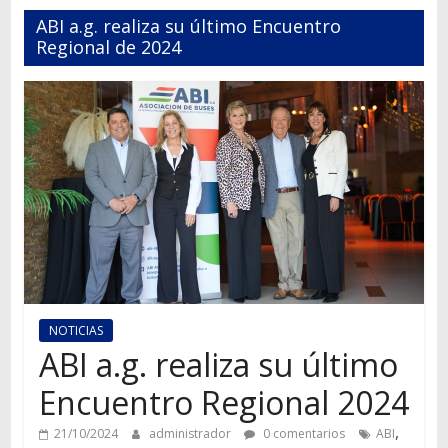
Autos,
ABI a.g. realiza su último Encuentro
camiones,
Regional de 2024
motos,
información
del
mundo
del
transporte
NOTICIAS
ABI a.g. realiza su último
Encuentro Regional 2024
,
21/10/2024
administrador
0 comentarios
ABI