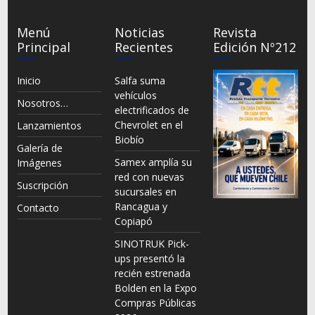
Menú
Noticias
Revista
Principal
Recientes
Edición Nº212
Inicio
Salfa suma
vehículos
Nosotros…
electrificados de
Chevrolet en el
Lanzamientos
Biobío
Galería de
Samex amplía su
Imágenes
red con nuevas
Suscripción
sucursales en
Rancagua y
Contacto
Copiapó
SINOTRUK Pick-
ups presentó la
recién estrenada
Bolden en la Expo
Compras Públicas