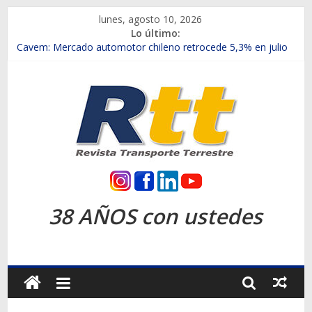
Saltar
lunes, agosto 10, 2026
al
Lo último:
contenido
Chile es el primer mercado internacional en lanzar la nueva
Maxus T70
Cavem: Mercado automotor chileno retrocede 5,3% en julio
Salfa suma vehículos electrificados de Chevrolet en el Biobío
Samex amplía su red con nuevas sucursales en Rancagua y
Copiapó
SINOTRUK Pick-ups presentó la recién estrenada Bolden en
la Expo Compras Públicas 2026
Rtt
Revista
38 AÑOS con ustedes
Transporte
Terrestre