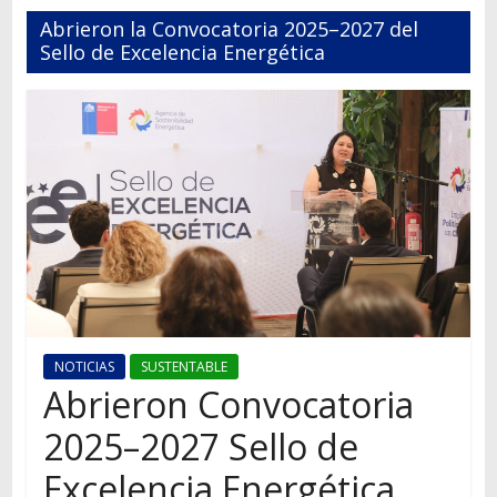
Autos,
Abrieron la Convocatoria 2025–2027 del
camiones,
Sello de Excelencia Energética
motos,
información
del
mundo
del
transporte
NOTICIAS
SUSTENTABLE
Abrieron Convocatoria
2025–2027 Sello de
Excelencia Energética