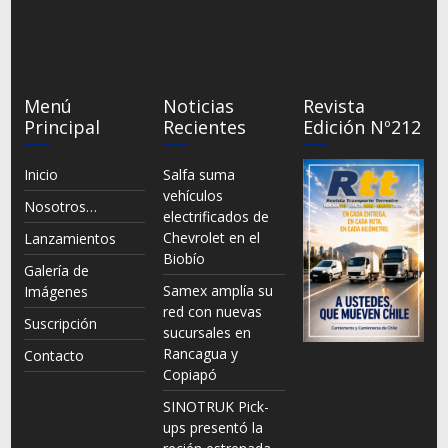
Menú
Noticias
Revista
Principal
Recientes
Edición Nº212
Inicio
Salfa suma
vehículos
Nosotros…
electrificados de
Chevrolet en el
Lanzamientos
Biobío
Galería de
Samex amplía su
Imágenes
red con nuevas
Suscripción
sucursales en
Rancagua y
Contacto
Copiapó
SINOTRUK Pick-
ups presentó la