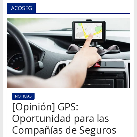
Autos,
ACOSEG
camiones,
motos,
información
del
mundo
del
transporte
NOTICIAS
[Opinión] GPS:
Oportunidad para las
Compañías de Seguros