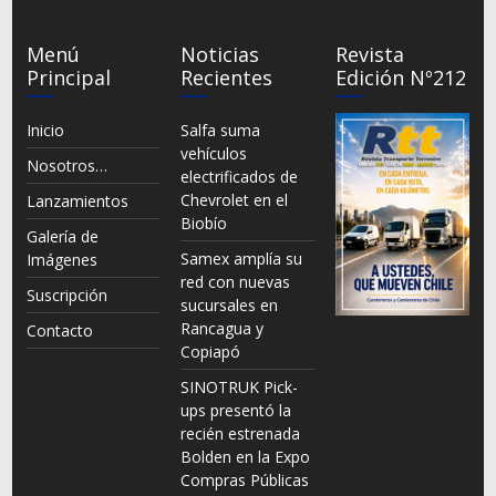
Menú
Noticias
Revista
Principal
Recientes
Edición Nº212
Inicio
Salfa suma
vehículos
Nosotros…
electrificados de
Chevrolet en el
Lanzamientos
Biobío
Galería de
Samex amplía su
Imágenes
red con nuevas
Suscripción
sucursales en
Rancagua y
Contacto
Copiapó
SINOTRUK Pick-
ups presentó la
recién estrenada
Bolden en la Expo
Compras Públicas