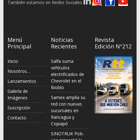
También estamos en Redes Sociales
Menú
Noticias
Revista
Principal
Recientes
Edición Nº212
Inicio
Salfa suma
vehículos
Nosotros…
electrificados de
Chevrolet en el
Lanzamientos
Biobío
Galería de
Samex amplía su
Imágenes
red con nuevas
Suscripción
sucursales en
Rancagua y
Contacto
Copiapó
SINOTRUK Pick-