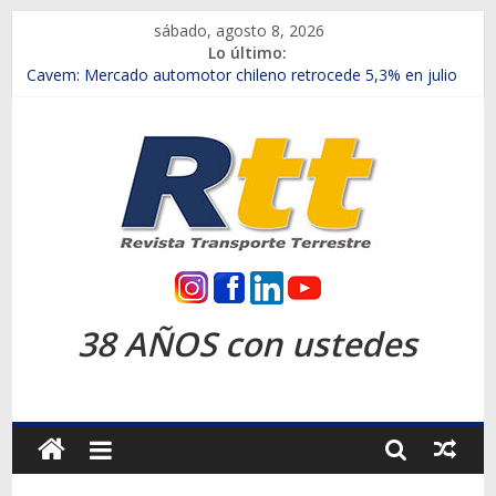
Saltar
sábado, agosto 8, 2026
al
Lo último:
contenido
Chile es el primer mercado internacional en lanzar la nueva
Maxus T70
Cavem: Mercado automotor chileno retrocede 5,3% en julio
Salfa suma vehículos electrificados de Chevrolet en el Biobío
Samex amplía su red con nuevas sucursales en Rancagua y
Copiapó
SINOTRUK Pick-ups presentó la recién estrenada Bolden en
la Expo Compras Públicas 2026
Rtt
Revista
38 AÑOS con ustedes
Transporte
Terrestre