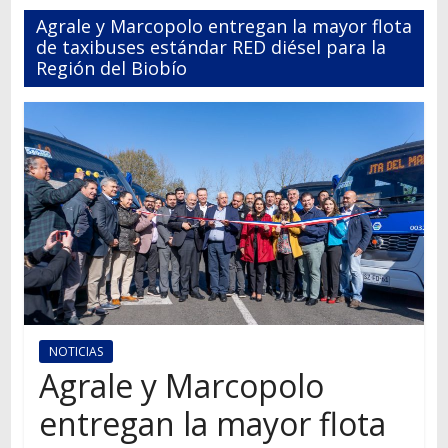
Autos,
Agrale y Marcopolo entregan la mayor flota
camiones,
de taxibuses estándar RED diésel para la
motos,
Región del Biobío
información
del
mundo
del
transporte
NOTICIAS
Agrale y Marcopolo
entregan la mayor flota