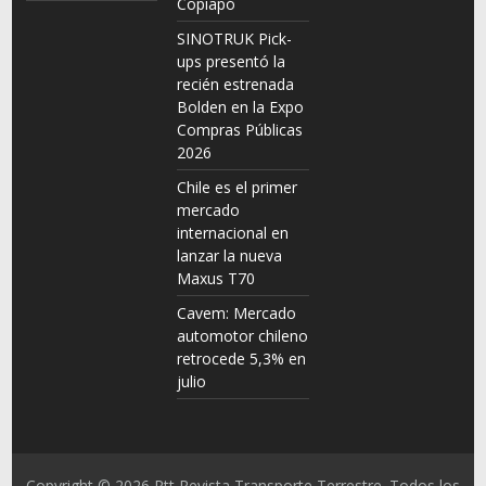
Copiapó
SINOTRUK Pick-
ups presentó la
recién estrenada
Bolden en la Expo
Compras Públicas
2026
Chile es el primer
mercado
internacional en
lanzar la nueva
Maxus T70
Cavem: Mercado
automotor chileno
retrocede 5,3% en
julio
Copyright © 2026
Rtt Revista Transporte Terrestre
. Todos los