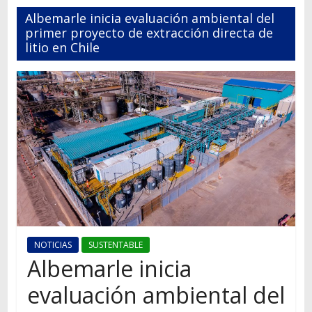
Autos,
Albemarle inicia evaluación ambiental del
camiones,
primer proyecto de extracción directa de
motos,
litio en Chile
información
del
mundo
del
transporte
NOTICIAS
SUSTENTABLE
Albemarle inicia
evaluación ambiental del