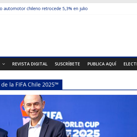
 automotor chileno retrocede 5,3% en julio
culos electrificados de Chevrolet en el Biobío
u red con nuevas sucursales en Rancagua y Copiapó
ups presentó la recién estrenada Bolden en la Expo Compras Públic
mer mercado internacional en lanzar la nueva Maxus T70
T
REVISTA DIGITAL
SUSCRÍBETE
PUBLICA AQUÍ
ELECT
 de la FIFA Chile 2025™