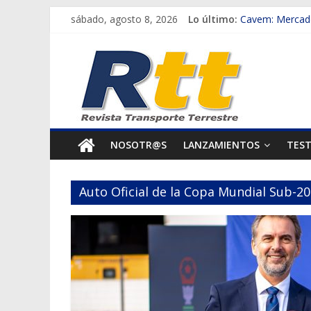
Saltar
sábado, agosto 8, 2026
Lo último:
Cavem: Mercado
al
Salfa suma vehí
Rtt
contenido
Samex amplía s
SINOTRUK Pick-
Revista
Chile es el pri
Transporte
NOSOTR@S
LANZAMIENTOS
TES
Terrestre
Auto Oficial de la Copa Mundial Sub-20
Autos,
camiones,
motos,
información
del
mundo
del
transporte