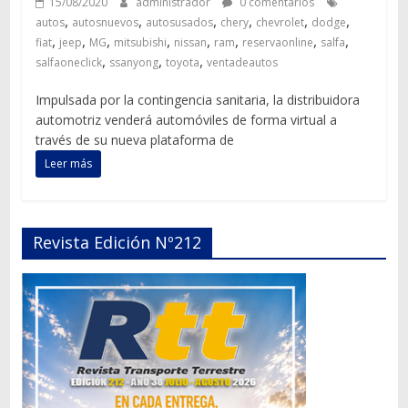
15/08/2020
administrador
0 comentarios
,
,
,
,
,
,
autos
autosnuevos
autosusados
chery
chevrolet
dodge
,
,
,
,
,
,
,
,
fiat
jeep
MG
mitsubishi
nissan
ram
reservaonline
salfa
,
,
,
salfaoneclick
ssanyong
toyota
ventadeautos
Impulsada por la contingencia sanitaria, la distribuidora
automotriz venderá automóviles de forma virtual a
través de su nueva plataforma de
Leer más
Revista Edición Nº212