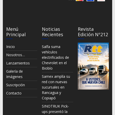
Menú
Noticias
Revista
Principal
Recientes
Edición Nº212
Inicio
Salfa suma
vehículos
Nosotros…
electrificados de
Chevrolet en el
Lanzamientos
Biobío
Galería de
Samex amplía su
Imágenes
red con nuevas
Suscripción
sucursales en
Rancagua y
Contacto
Copiapó
SINOTRUK Pick-
ups presentó la