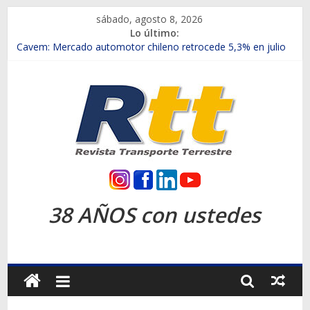
Saltar
sábado, agosto 8, 2026
al
Lo último:
contenido
Chile es el primer mercado internacional en lanzar la nueva
Maxus T70
Cavem: Mercado automotor chileno retrocede 5,3% en julio
Salfa suma vehículos electrificados de Chevrolet en el Biobío
Samex amplía su red con nuevas sucursales en Rancagua y
Copiapó
SINOTRUK Pick-ups presentó la recién estrenada Bolden en
la Expo Compras Públicas 2026
Rtt
Revista
38 AÑOS con ustedes
Transporte
Terrestre