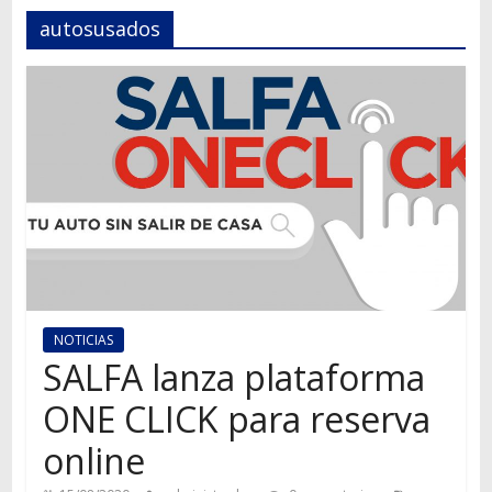
Autos,
autosusados
camiones,
motos,
información
del
mundo
del
transporte
NOTICIAS
SALFA lanza plataforma
ONE CLICK para reserva
online