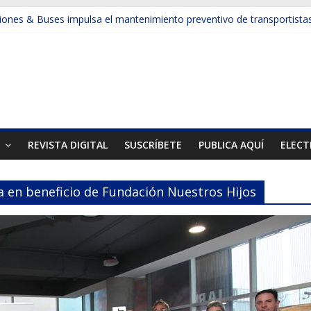
ones & Buses impulsa el mantenimiento preventivo de transportista
a la productividad en la minería y la construcción con camiones de e
sforma la gestión de neumáticos en la gran minería
muestran otra cara de la minería
el Mes de la Minería en el país
T
REVISTA DIGITAL
SUSCRÍBETE
PUBLICA AQUÍ
ELECT
 en beneficio de Fundación Nuestros Hijos