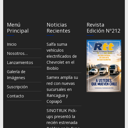
Menú
Noticias
Revista
Principal
Recientes
Edición Nº212
Inicio
Salfa suma
vehículos
Nosotros…
electrificados de
Chevrolet en el
Lanzamientos
Biobío
Galería de
Samex amplía su
Imágenes
red con nuevas
Suscripción
sucursales en
Rancagua y
Contacto
Copiapó
SINOTRUK Pick-
ups presentó la
recién estrenada