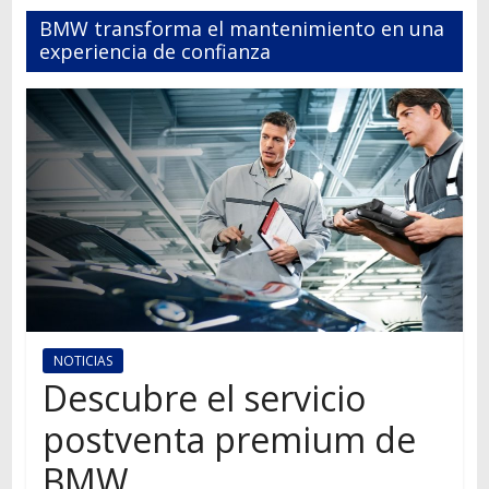
Autos,
BMW transforma el mantenimiento en una
camiones,
experiencia de confianza
motos,
información
del
mundo
del
transporte
NOTICIAS
Descubre el servicio
postventa premium de
BMW