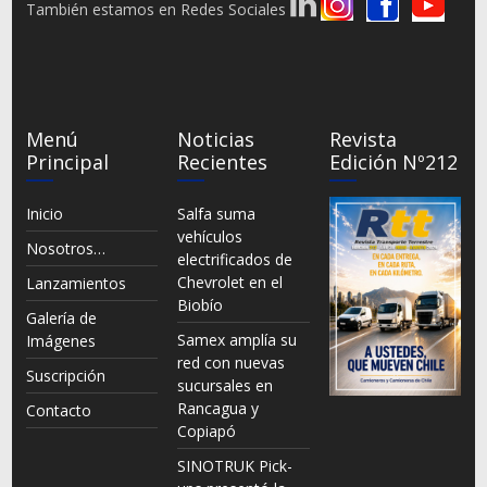
También estamos en Redes Sociales
Menú
Noticias
Revista
Principal
Recientes
Edición Nº212
Inicio
Salfa suma
vehículos
Nosotros…
electrificados de
Chevrolet en el
Lanzamientos
Biobío
Galería de
Samex amplía su
Imágenes
red con nuevas
Suscripción
sucursales en
Rancagua y
Contacto
Copiapó
SINOTRUK Pick-