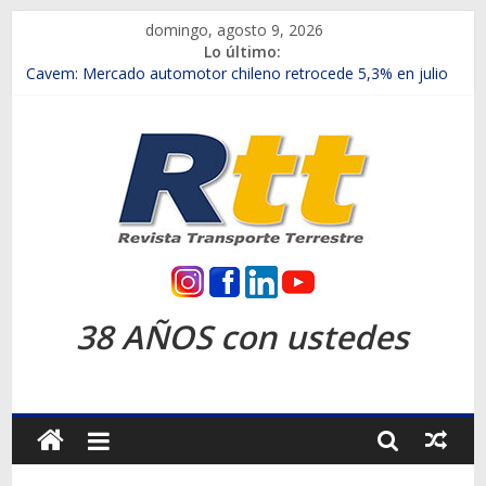
Saltar
domingo, agosto 9, 2026
al
Lo último:
contenido
Chile es el primer mercado internacional en lanzar la nueva
Maxus T70
Cavem: Mercado automotor chileno retrocede 5,3% en julio
Salfa suma vehículos electrificados de Chevrolet en el Biobío
Samex amplía su red con nuevas sucursales en Rancagua y
Copiapó
SINOTRUK Pick-ups presentó la recién estrenada Bolden en
la Expo Compras Públicas 2026
Rtt
Revista
38 AÑOS con ustedes
Transporte
Terrestre