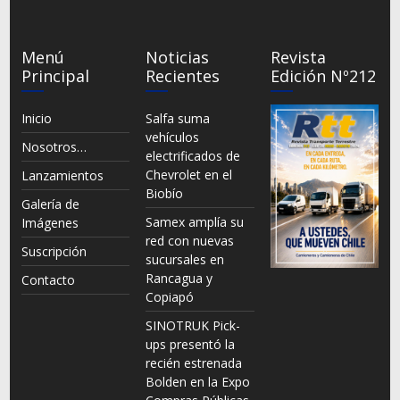
Menú
Noticias
Revista
Principal
Recientes
Edición Nº212
Inicio
Salfa suma
vehículos
Nosotros…
electrificados de
Chevrolet en el
Lanzamientos
Biobío
Galería de
Samex amplía su
Imágenes
red con nuevas
Suscripción
sucursales en
Rancagua y
Contacto
Copiapó
SINOTRUK Pick-
ups presentó la
recién estrenada
Bolden en la Expo