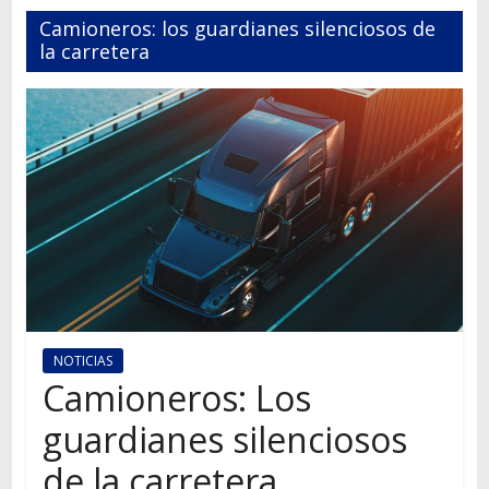
Autos,
Camioneros: los guardianes silenciosos de
camiones,
la carretera
motos,
información
del
mundo
del
transporte
NOTICIAS
Camioneros: Los
guardianes silenciosos
de la carretera