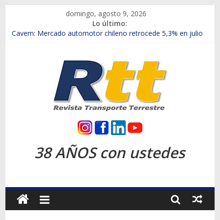
Saltar
domingo, agosto 9, 2026
al
Lo último:
contenido
Chile es el primer mercado internacional en lanzar la nueva
Maxus T70
Cavem: Mercado automotor chileno retrocede 5,3% en julio
Salfa suma vehículos electrificados de Chevrolet en el Biobío
Samex amplía su red con nuevas sucursales en Rancagua y
Copiapó
SINOTRUK Pick-ups presentó la recién estrenada Bolden en
la Expo Compras Públicas 2026
Rtt
Revista
38 AÑOS con ustedes
Transporte
Terrestre