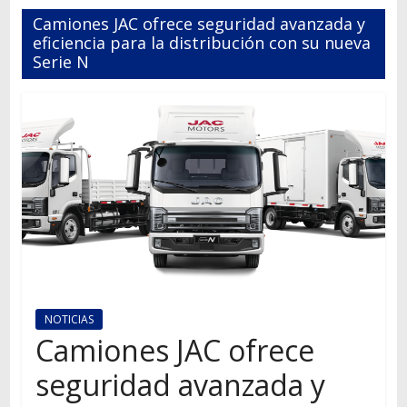
Autos,
Camiones JAC ofrece seguridad avanzada y
camiones,
eficiencia para la distribución con su nueva
motos,
Serie N
información
del
mundo
del
transporte
NOTICIAS
Camiones JAC ofrece
seguridad avanzada y