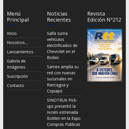
Menú
Noticias
Revista
Principal
Recientes
Edición Nº212
Inicio
Salfa suma
vehículos
Nosotros…
electrificados de
Chevrolet en el
Lanzamientos
Biobío
Galería de
Samex amplía su
Imágenes
red con nuevas
Suscripción
sucursales en
Rancagua y
Contacto
Copiapó
SINOTRUK Pick-
ups presentó la
recién estrenada
Bolden en la Expo
Compras Públicas