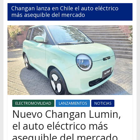
Autos,
Changan lanza en Chile el auto eléctrico
camiones,
más asequible del mercado
motos,
información
del
mundo
del
transporte
ELECTROMOVILIDAD
LANZAMIENTOS
NOTICIAS
Nuevo Changan Lumin,
el auto eléctrico más
asequible del mercado