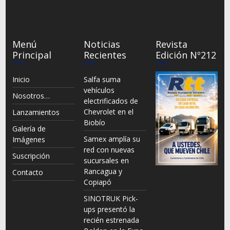
Menú
Noticias
Revista
Principal
Recientes
Edición Nº212
Inicio
Salfa suma
vehículos
Nosotros…
electrificados de
Chevrolet en el
Lanzamientos
Biobío
Galería de
Samex amplía su
Imágenes
red con nuevas
Suscripción
sucursales en
Rancagua y
Contacto
Copiapó
SINOTRUK Pick-
ups presentó la
recién estrenada