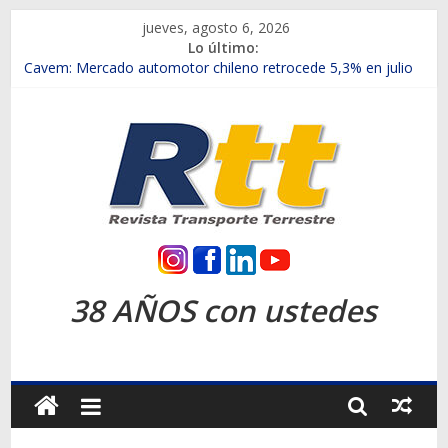
Saltar
jueves, agosto 6, 2026
al
Lo último:
contenido
Chile es el primer mercado internacional en lanzar la nueva
Maxus T70
Cavem: Mercado automotor chileno retrocede 5,3% en julio
Salfa suma vehículos electrificados de Chevrolet en el Biobío
Samex amplía su red con nuevas sucursales en Rancagua y
Copiapó
SINOTRUK Pick-ups presentó la recién estrenada Bolden en
la Expo Compras Públicas 2026
Rtt
Revista
38 AÑOS con ustedes
Transporte
Terrestre