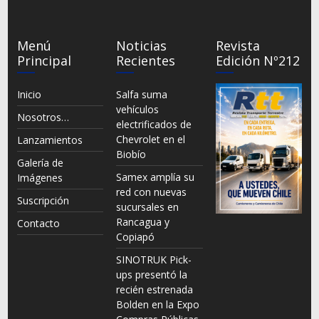
Menú
Noticias
Revista
Principal
Recientes
Edición Nº212
Inicio
Salfa suma
vehículos
Nosotros…
electrificados de
Chevrolet en el
Lanzamientos
Biobío
Galería de
Samex amplía su
Imágenes
red con nuevas
Suscripción
sucursales en
Rancagua y
Contacto
Copiapó
SINOTRUK Pick-
ups presentó la
recién estrenada
Bolden en la Expo